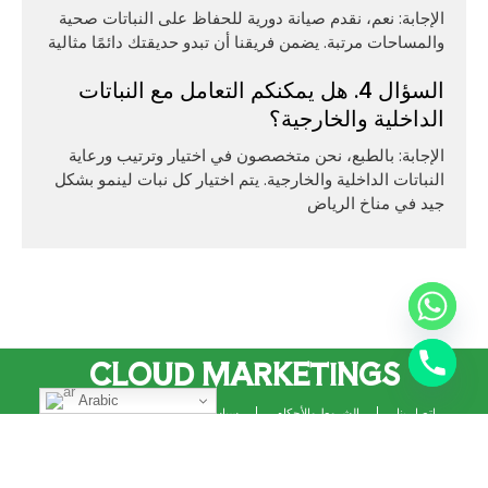
الإجابة: نعم، نقدم صيانة دورية للحفاظ على النباتات صحية
والمساحات مرتبة. يضمن فريقنا أن تبدو حديقتك دائمًا مثالية
السؤال 4. هل يمكنكم التعامل مع النباتات
الداخلية والخارجية؟
الإجابة: بالطبع، نحن متخصصون في اختيار وترتيب ورعاية
النباتات الداخلية والخارجية. يتم اختيار كل نبات لينمو بشكل
جيد في مناخ الرياض
CLOUD MARKETINGS
Arabic
اتصل بنا
الشروط والأحكام
سياسة الخصوصية
معلومات عنا
جميع الحقوق محفوظة © ٢٠٢٥. تم التطوير