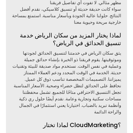
مظهر مثالي. لا تفوت أي تفاصيل فريقنا
سواء كانت حديقة حديثة أو تنسيق كلاسيكي، نقدم أفضل
النتائج. حلولنا عالية الجودة وبأسعار مناسبة. استمتع بمساحة
خارجية مريحة وحيوية معنا
لماذا يختار المزيد من سكان الرياض خدمة
تنسيق الحدائق في الرياض؟
يثق سكان الرياض في خدمتنا لتنسيق الحدائق لجودتها
وموثوقيتها. يقوم فريقنا ذو الخبرة بإنشاء حدائق جميلة
وعملية في نفس الوقت. نستخدم مواد صديقة للبيئة وتقنيات
حديثة. الخدمة في الوقت المحدد ودعم العملاء الممتاز
يميزاننا. التصميمات المخصصة تناسب ذوق كل عميل.
نحافظ على الحدائق لتظل خضراء وصحية. الأسعار المناسبة
تجعل التنسيق الاحترافي متاحًا للجميع. تشمل محفظتنا
مساحات سكنية وتجارية وعامة. نقدم أيضًا حلول ري ذكية
وأنظمة تبريد بالضباب. اختيارنا يعني استثمارًا في الجمال
والراحة الدائمة
لماذا تختار CloudMarketing؟