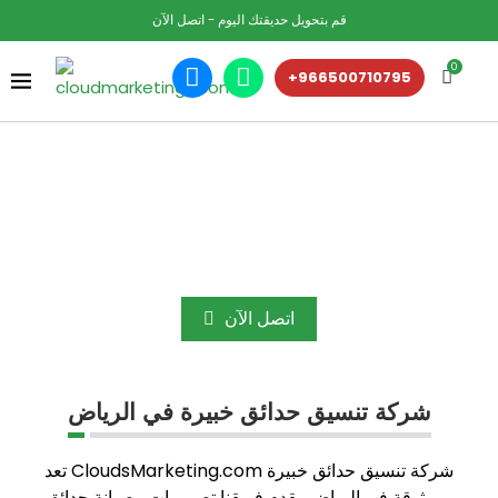
قم بتحويل حديقتك اليوم - اتصل الآن
0
+966500710795
أفضل خدمات تنسيق الحدائق في الرياض
حوّل مساحتك الخارجية إلى جنة خضراء مع خدمات تنسيق
الحدائق الاحترافية لدينا في الرياض. نجمع بين الإبداع والخبرة
لتصميم حدائق رائعة. دعنا نضفي الحياة واللون على منزلك أو
مكتبك
اتصل الآن
شركة تنسيق حدائق خبيرة في الرياض
تعد CloudsMarketing.com شركة تنسيق حدائق خبيرة
وموثوقة في الرياض. يقدم فريقنا تصميمات وصيانة حدائق